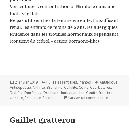
Voie cutanée : concentration à 5% diluée dans une
huile végétale
Ne pas utiliser chez la femme enceinte, l’insuffisant
rénal, les enfants de moins de 6 ans, les allergiques.
Prudence dans les troubles hormonaux dépendants
(contient du cédrol = action hormone-like)
Publié
Catégories
Mots-
2 janvier 2019
Huiles essentielles
,
Plantes
Antalgique
,
le
clés
Antiseptique
,
Arthrite
,
Bronchite
,
Cellulite
,
Colite
,
Courbatures
,
Diabète
,
Diurétique
,
Douleurs rhumatismales
,
Goutte
,
Infection
sur Genévrie
Urinaire
,
Prostatite
,
Sciatiques
Laisser un commentaire
Gaillet gratteron