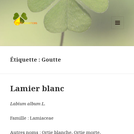
MENU
ET
herbessences.fr
WIDGETS
Étiquette :
Goutte
Lamier blanc
Labium album L.
Famille : Lamiaceae
Autres noms : Ortie blanche, Ortie morte,