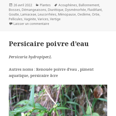
Publié
Catégories
Mots-
26 avril 2022
Plantes
Acouphènes
,
Ballonnement
,
le
clés
Bosses
,
Démangeaisons
,
Diurétique
,
Dysménorhée
,
Fluidifiant
,
Goutte
,
Lamiaceae
,
Leucorrhées
,
Ménopause
,
Oedème
,
Ortie
,
Pellicules
,
Vaginite
,
Varices
,
Vertige
sur Lamier blanc
Laisser un commentaire
Persicaire poivre d’eau
Persicaria hydropiper.L
Autres noms : Renouée poivre d’eau , piment
aquatique, persicaire âcre