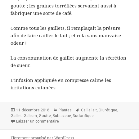
goutte ; les graines torréfiées servaient aussi à
fabriquer une sorte de café.
Comme tous les gaillets, il remplaçait la présure
afin de faire cailler le lait ; et cela sans mauvaise
odeur !
La consommation de gaillet augmente la sécrétion
de sueur.
L’infusion appliquée en compresse calme les
irritations cutanées.
Publié
Catégories
Mots-
11 décembre 2018
Plantes
Caille lait
,
Diurétique
,
le
clés
Gaillet
,
Gallium
,
Goutte
,
Rubiaceae
,
Sudorifique
sur Gaillet gratteron
Laisser un commentaire
Fièrement propulsé par WordPress