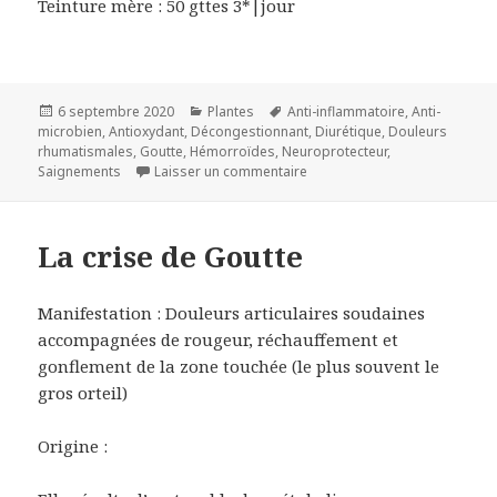
Teinture mère : 50 gttes 3*|jour
Publié
Catégories
Mots-
6 septembre 2020
Plantes
Anti-inflammatoire
,
Anti-
le
clés
microbien
,
Antioxydant
,
Décongestionnant
,
Diurétique
,
Douleurs
rhumatismales
,
Goutte
,
Hémorroïdes
,
Neuroprotecteur
,
sur Persicaire poivre d’eau
Saignements
Laisser un commentaire
La crise de Goutte
Manifestation : Douleurs articulaires soudaines
accompagnées de rougeur, réchauffement et
gonflement de la zone touchée (le plus souvent le
gros orteil)
Origine :