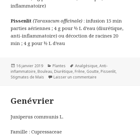
inflammatoire)
Pissenlit
(Taraxacum officinale)
: infusion 15 min
parties aériennes ; 4 g pour ½ L d’eau (diurétique,
anti-inflammatoire) ou décoction de racines 20
min ; 4 g pour ½ L d’eau
Publié
Catégories
Mots-
16 janvier 2019
Plantes
Analgésique
,
Anti-
le
clés
inflammatoire
,
Bouleau
,
Diurétique
,
Frêne
,
Goutte
,
Pissenlit
,
sur La crise de Goutte
Stigmates de Maïs
Laisser un commentaire
Genévrier
Juniperus communis L.
Famille : Cupressaceae