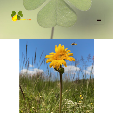
MENU
ET
herbessences.fr
WIDGETS