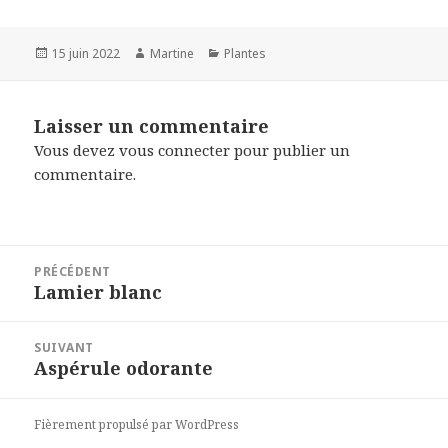
Publié
Auteur
Catégories
15 juin 2022
Martine
Plantes
le
Laisser un commentaire
Vous devez
vous connecter
pour publier un
commentaire.
Navigation
PRÉCÉDENT
de
Lamier blanc
Article
l’article
précédent :
SUIVANT
Aspérule odorante
Article
suivant :
Fièrement propulsé par WordPress