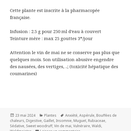
Cette plante est inscrite à la pharmacopée
française.
Infusion : 2.5 g pour 250 ml d’eau à couvert
Teinture mère : max 25 gouttes 3*/jour
Attention le vin de mai ne se conserve pas plus que
quelques mois. Son utilisation abusive engendre
des nausées, des vertiges, ..; (toxicité hépatique des
coumarines)
Publié
Catégories
Mots-
23 mai 2024
Plantes
Anxiété
,
Aspérule
,
Bouffées de
le
clés
chaleurs
,
Digestive
,
Gaillet
,
Insomnie
,
Muguet
,
Rubiaceae
,
Sédative
,
Sweet woodruff
,
Vin de mai
,
Vulnéraire
,
Waldi
,
sur Aspérule odorante