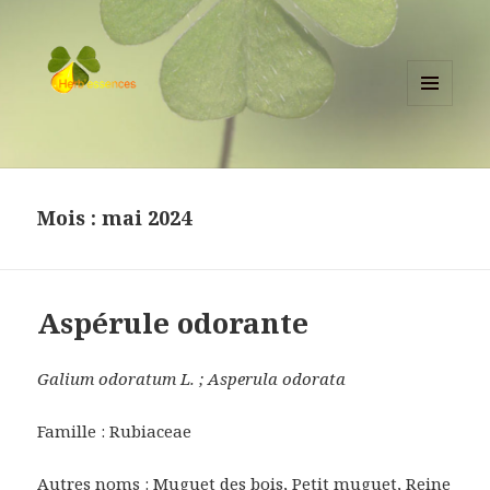
MENU
ET
herbessences.fr
WIDGETS
Mois :
mai 2024
Aspérule odorante
Galium odoratum L. ; Asperula odorata
Famille : Rubiaceae
Autres noms : Muguet des bois, Petit muguet, Reine