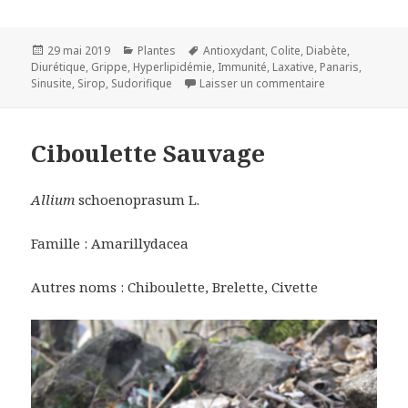
Publié
Catégories
Mots-
29 mai 2019
Plantes
Antioxydant
,
Colite
,
Diabète
,
le
clés
Diurétique
,
Grippe
,
Hyperlipidémie
,
Immunité
,
Laxative
,
Panaris
,
sur Sureau noir
Sinusite
,
Sirop
,
Sudorifique
Laisser un commentaire
Ciboulette Sauvage
Allium
schoenoprasum L.
Famille : Amarillydacea
Autres noms : Chiboulette, Brelette, Civette