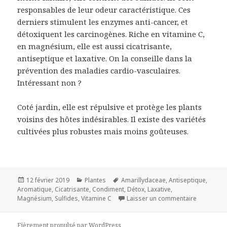
responsables de leur odeur caractéristique. Ces
derniers stimulent les enzymes anti-cancer, et
détoxiquent les carcinogènes. Riche en vitamine C,
en magnésium, elle est aussi cicatrisante,
antiseptique et laxative. On la conseille dans la
prévention des maladies cardio-vasculaires.
Intéressant non ?
Coté jardin, elle est répulsive et protège les plants
voisins des hôtes indésirables. Il existe des variétés
cultivées plus robustes mais moins goûteuses.
Publié
Catégories
Mots-
12 février 2019
Plantes
Amarillydaceae
,
Antiseptique
,
le
clés
Aromatique
,
Cicatrisante
,
Condiment
,
Détox
,
Laxative
,
sur Ciboul
Magnésium
,
Sulfides
,
Vitamine C
Laisser un commentaire
Fièrement propulsé par WordPress