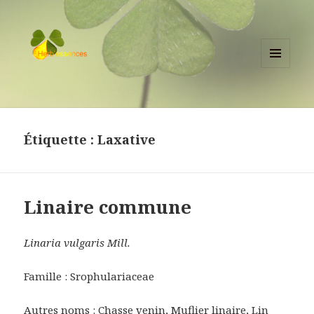
MENU
ET
herbessences.fr
WIDGETS
Étiquette :
Laxative
Linaire commune
Linaria vulgaris Mill.
Famille : Srophulariaceae
Autres noms : Chasse venin, Muflier linaire, Lin