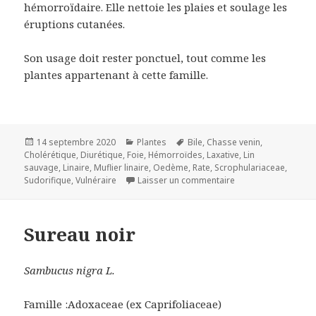
hémorroïdaire. Elle nettoie les plaies et soulage les
éruptions cutanées.
Son usage doit rester ponctuel, tout comme les
plantes appartenant à cette famille.
Publié
Catégories
Mots-
14 septembre 2020
Plantes
Bile
,
Chasse venin
,
le
clés
Cholérétique
,
Diurétique
,
Foie
,
Hémorroïdes
,
Laxative
,
Lin
sauvage
,
Linaire
,
Muflier linaire
,
Oedème
,
Rate
,
Scrophulariaceae
,
sur Linaire commun
Sudorifique
,
Vulnéraire
Laisser un commentaire
Sureau noir
Sambucus nigra L.
Famille :Adoxaceae (ex Caprifoliaceae)