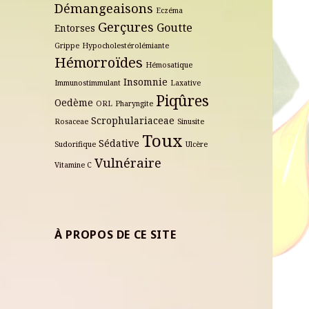
Démangeaisons
Eczéma
Gerçures
Goutte
Entorses
Grippe
Hypocholestérolémiante
Hémorroïdes
Hémosatique
Insomnie
Immunostimmulant
Laxative
Piqûres
Oedème
ORL
Pharyngite
Scrophulariaceae
Rosaceae
Sinusite
Toux
Sédative
Sudorifique
Ulcère
Vulnéraire
Vitamine C
À PROPOS DE CE SITE