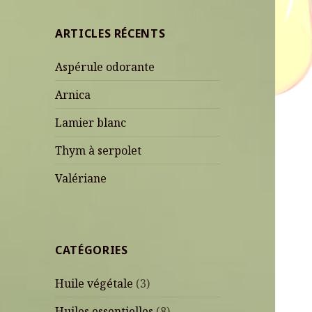
ARTICLES RÉCENTS
Aspérule odorante
Arnica
Lamier blanc
Thym à serpolet
Valériane
CATÉGORIES
Huile végétale
(3)
Huiles essentielles
(8)