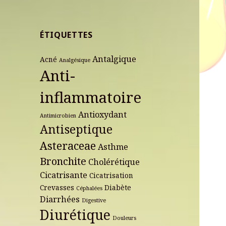
ÉTIQUETTES
Antalgique
Acné
Analgésique
Anti-
inflammatoire
Antioxydant
Antimicrobien
Antiseptique
Asteraceae
Asthme
Bronchite
Cholérétique
Cicatrisante
Cicatrisation
Crevasses
Diabète
Céphalées
Diarrhées
Digestive
Diurétique
Douleurs