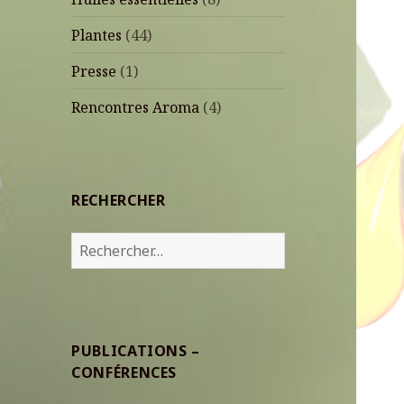
Plantes
(44)
Presse
(1)
Rencontres Aroma
(4)
RECHERCHER
Rechercher :
PUBLICATIONS –
CONFÉRENCES