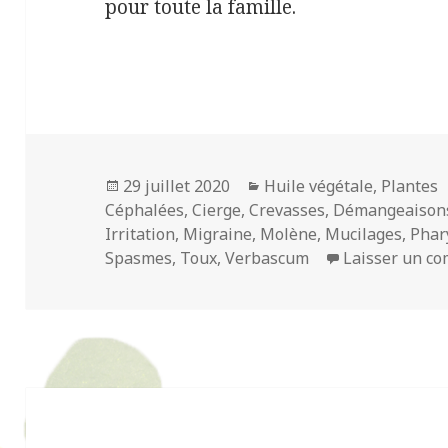
pour toute la famille.
Publié
Catégories
29 juillet 2020
Huile végétale
,
Plantes
le
Céphalées
,
Cierge
,
Crevasses
,
Démangeaison
Irritation
,
Migraine
,
Molène
,
Mucilages
,
Phar
Spasmes
,
Toux
,
Verbascum
Laisser un c