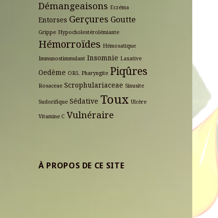
Démangeaisons
Eczéma
Gerçures
Goutte
Entorses
Grippe
Hypocholestérolémiante
Hémorroïdes
Hémosatique
Insomnie
Immunostimmulant
Laxative
Piqûres
Oedème
ORL
Pharyngite
Scrophulariaceae
Rosaceae
Sinusite
Toux
Sédative
Sudorifique
Ulcère
Vulnéraire
Vitamine C
À PROPOS DE CE SITE