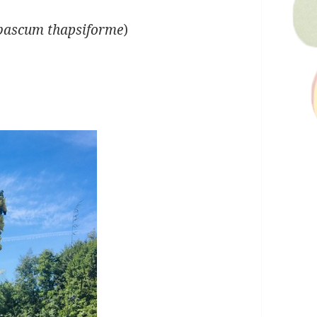
bascum thapsiforme
)