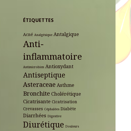
ÉTIQUETTES
Antalgique
Acné
Analgésique
Anti-
inflammatoire
Antioxydant
Antimicrobien
Antiseptique
Asteraceae
Asthme
Bronchite
Cholérétique
Cicatrisante
Cicatrisation
Crevasses
Diabète
Céphalées
Diarrhées
Digestive
Diurétique
Douleurs