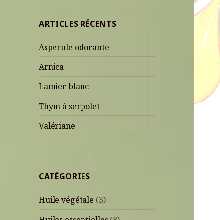
ARTICLES RÉCENTS
Aspérule odorante
Arnica
Lamier blanc
Thym à serpolet
Valériane
CATÉGORIES
Huile végétale
(3)
Huiles essentielles
(8)