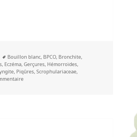
Mots-
Bouillon blanc
,
BPCO
,
Bronchite
,
clés
s
,
Eczéma
,
Gerçures
,
Hémorroïdes
,
yngite
,
Piqûres
,
Scrophulariaceae
,
sur Bouillon Blanc
ommentaire