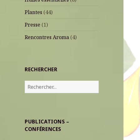
Plantes
(44)
Presse
(1)
Rencontres Aroma
(4)
RECHERCHER
Rechercher :
PUBLICATIONS –
CONFÉRENCES