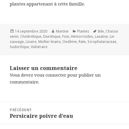
plantes appartenant à cette famille.
Publié
Auteur
Catégories
Mots-
14 septembre 2020
Martine
Plantes
Bile
,
Chasse
le
clés
venin
,
Cholérétique
,
Diurétique
,
Foie
,
Hémorroïdes
,
Laxative
,
Lin
sauvage
,
Linaire
,
Muflier linaire
,
Oedème
,
Rate
,
Scrophulariaceae
,
Sudorifique
,
Vulnéraire
Laisser un commentaire
Vous devez
vous connecter
pour publier un
commentaire.
Navigation
PRÉCÉDENT
de
Persicaire poivre d’eau
Article
l’article
précédent :