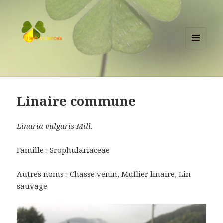
MENU
ET
herbessences.fr
WIDGETS
Linaire commune
Linaria vulgaris Mill.
Famille : Srophulariaceae
Autres noms : Chasse venin, Muflier linaire, Lin
sauvage